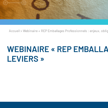
Accueil
>
Webinaire « REP Emballages Professionnels : enjeux, obliga
WEBINAIRE « REP EMBALLA
LEVIERS »