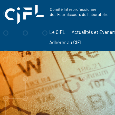
contenu
Panneau de gestion des cookies
principal
Comité Interprofessionnel
des Fournisseurs du Laboratoire
Le CIFL
Actualités et Événe
Adhérer au CIFL