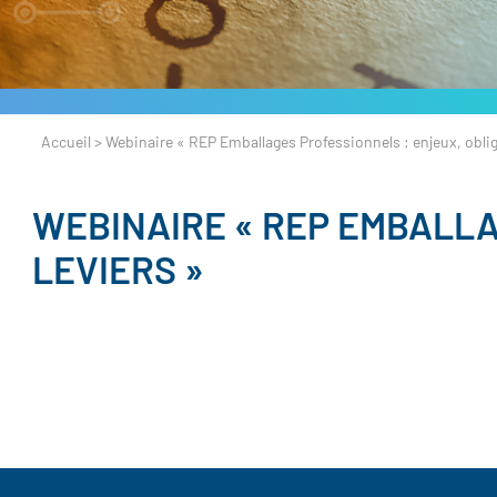
Accueil
>
Webinaire « REP Emballages Professionnels : enjeux, obliga
WEBINAIRE « REP EMBALLA
LEVIERS »