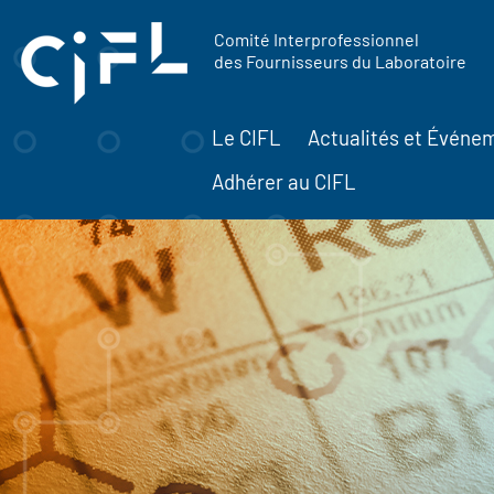
contenu
Panneau de gestion des cookies
principal
Comité Interprofessionnel
des Fournisseurs du Laboratoire
Le CIFL
Actualités et Événe
Adhérer au CIFL