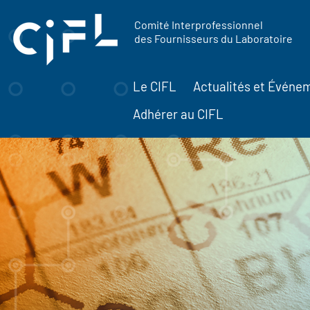
contenu
Panneau de gestion des cookies
principal
Comité Interprofessionnel
des Fournisseurs du Laboratoire
Le CIFL
Actualités et Événe
Adhérer au CIFL