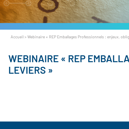
Accueil
>
Webinaire « REP Emballages Professionnels : enjeux, obliga
WEBINAIRE « REP EMBALLA
LEVIERS »