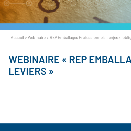
Accueil
>
Webinaire « REP Emballages Professionnels : enjeux, obliga
WEBINAIRE « REP EMBALLA
LEVIERS »