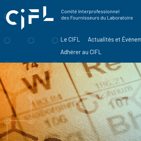
contenu
Panneau de gestion des cookies
principal
Comité Interprofessionnel
des Fournisseurs du Laboratoire
Le CIFL
Actualités et Événe
Adhérer au CIFL