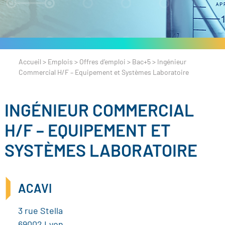
Accueil
>
Emplois
>
Offres d’emploi
>
Bac+5
>
Ingénieur
Commercial H/F – Equipement et Systèmes Laboratoire
INGÉNIEUR COMMERCIAL
H/F – EQUIPEMENT ET
SYSTÈMES LABORATOIRE
ACAVI
3 rue Stella