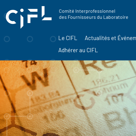
contenu
Panneau de gestion des cookies
principal
Comité Interprofessionnel
des Fournisseurs du Laboratoire
Le CIFL
Actualités et Événe
Adhérer au CIFL