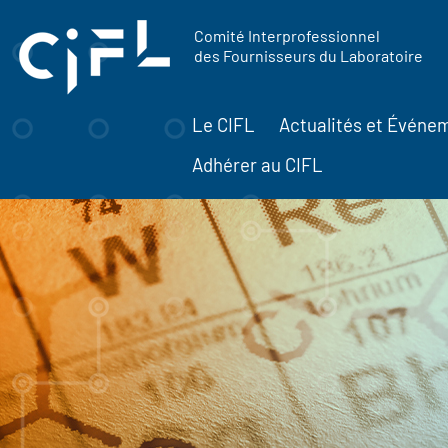
contenu
Panneau de gestion des cookies
principal
Comité Interprofessionnel
des Fournisseurs du Laboratoire
Le CIFL
Actualités et Événe
Adhérer au CIFL