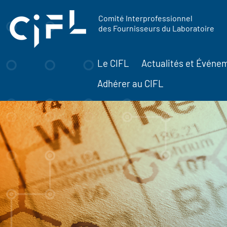
contenu
Panneau de gestion des cookies
principal
Comité Interprofessionnel
des Fournisseurs du Laboratoire
Le CIFL
Actualités et Événe
Adhérer au CIFL