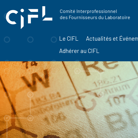
contenu
Panneau de gestion des cookies
principal
Comité Interprofessionnel
des Fournisseurs du Laboratoire
Le CIFL
Actualités et Événe
Adhérer au CIFL