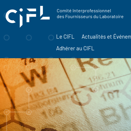
contenu
Panneau de gestion des cookies
principal
Comité Interprofessionnel
des Fournisseurs du Laboratoire
Le CIFL
Actualités et Événe
Adhérer au CIFL